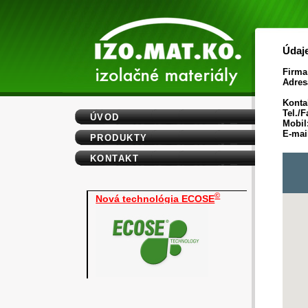
Údaje
Firma
Adres
Konta
Tel./F
ÚVOD
Mobil
E-mail
PRODUKTY
KONTAKT
©
Nová technológia ECOSE