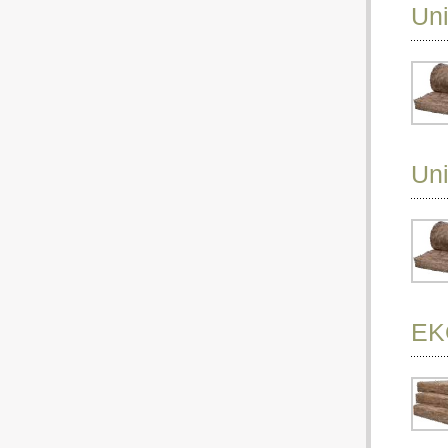
Uni
Uni
EK