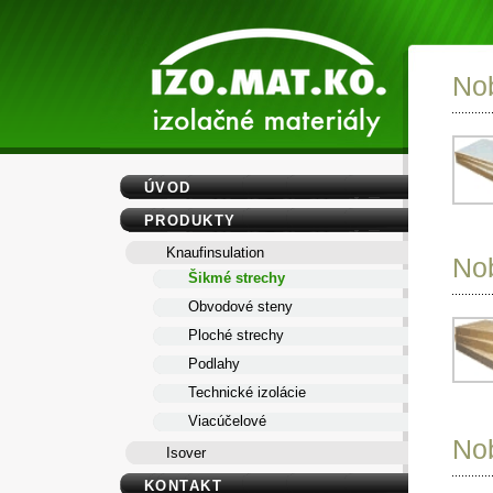
Nob
ÚVOD
PRODUKTY
Knaufinsulation
Nob
Šikmé strechy
Obvodové steny
Ploché strechy
Podlahy
Technické izolácie
Viacúčelové
Nob
Isover
KONTAKT